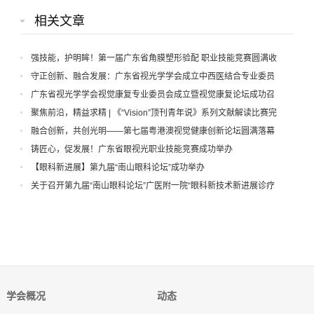
相关文章
强技能，护明眸！第一届广东省角膜塑形验配 职业技能竞赛圆满收
官
守正创新、融合发展：广东省视光学学会成立中西医结合专业委员
会
广东省视光学学会视觉康复专业委员会成立暨视觉康复论坛成功召
开
聚焦前沿，精益求精 | 《“Vision”顶刊青年说》系列文献解读比赛完
美收官
融合创新，共创光明——第七届粤港澳视觉健康创新论坛圆满落幕
铸匠心，促发展！广东省眼视光职业技能竞赛成功举办
【眼科新进展】第九届“南山眼科论坛”成功举办
关于召开第九届“南山眼科论坛”广医附一院“眼科新技术新进展诊疗
学习班”暨广东省视光学会屈光白内障手术专委会年会暨广东省眼健康
协会防盲治盲专委会换届大会的通知
学会概况
动态