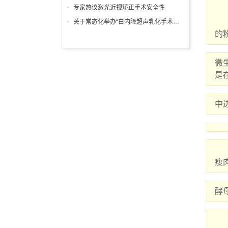
专家热议激光近视矫正手术安全性
    电脑室内光线要适宜，不可过亮或过暗，避免光线直接照射在荧
关于常态化举办“白内障超声乳化手术培训班”的通知
的
微
是
中
   此外，儿童吃富含核黄素的食品核黄素有保护角膜、视网膜正常代谢的作用。富含核黄素
瘦
酵