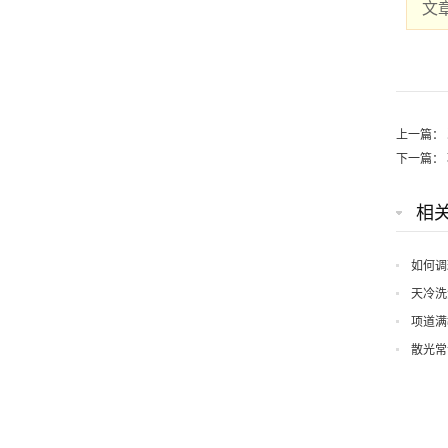
文
上一篇：
下一篇：
相
如何调
天冷洗
项道满
散光常