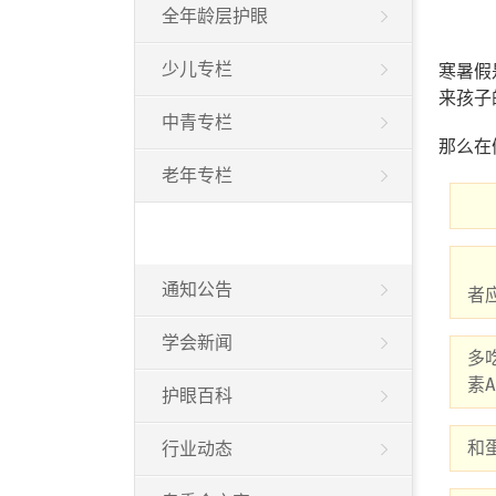
全年龄层护眼
少儿专栏
寒暑假
来孩子
中青专栏
那么在
老年专栏
    对着电脑时间太长，视网膜上的视紫红质会被消耗掉，而视紫红
通知公告
者
学会新闻
多
素A
护眼百科
和
行业动态