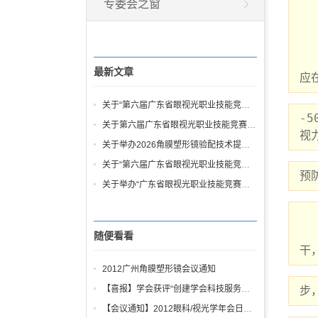
专委会之窗
    电脑操作时，由于电脑键盘接触者较多，工
    3、注意正
    操作时坐姿应正确舒适。应将电脑屏幕中心位置安装在与操作者
最新文章
应在
关于“第六届广东省眼视光职业技能竞赛暨第七届全国验光与配镜职业技能竞赛广东省选拔赛”日期更改的通知
-
关于第六届广东省眼视光职业技能竞赛决赛裁判员征集的通知
视
关于举办2026角膜塑形镜验配技术提高班通知
关于“第六届广东省眼视光职业技能竞赛暨第七届全国验光与配镜职业技能竞赛广东省选拔赛” 补充通知
预
关于举办“广东省眼视光职业技能竞赛暨第七届全国验光与配镜职业技能竞赛广东省选拔赛”的通知
   一般来说，孩子玩电脑在连续1小时后应该休息10分钟左右。并且最好到操作室之外活
随便看看
干
2012广州角膜塑形镜会议通知
【喜报】学会获评“创建学会科技服务站先进学会”
步
【会议通知】2012眼科/视光学年会日程安排