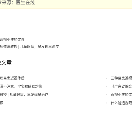
章来源：医生在线
弱视小孩的饮食
项道满教授 | 儿童眼病，早发现早治疗
关文章
理易患近视体质
三种易患近
澡不注意，宝宝眼睛易灼伤
《广东省综
教授 | 儿童眼病，早发现早治疗
弱视小孩的
识
什么是远视