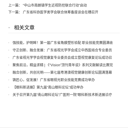
上一篇：
“中山市南朗镇学生近视防控联合行动”启动
下一篇：
广东省科协医学类学会联合体筹备座谈会在穗召开
相关文章
强技能，护明眸！第一届广东省角膜塑形验配 职业技能竞赛圆满收
官
守正创新、融合发展：广东省视光学学会成立中西医结合专业委员
会
广东省视光学学会视觉康复专业委员会成立暨视觉康复论坛成功召
开
聚焦前沿，精益求精 | 《“Vision”顶刊青年说》系列文献解读比赛完
美收官
融合创新，共创光明——第七届粤港澳视觉健康创新论坛圆满落幕
铸匠心，促发展！广东省眼视光职业技能竞赛成功举办
【眼科新进展】第九届“南山眼科论坛”成功举办
关于召开第九届“南山眼科论坛”广医附一院“眼科新技术新进展诊疗
学习班”暨广东省视光学会屈光白内障手术专委会年会暨广东省眼健康
协会防盲治盲专委会换届大会的通知