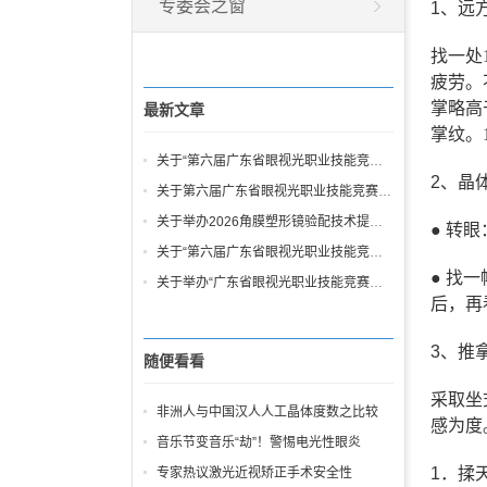
专委会之窗
1
、远
找一处
疲劳。
掌略高
最新文章
掌纹。
关于“第六届广东省眼视光职业技能竞赛暨第七届全国验光与配镜职业技能竞赛广东省选拔赛”日期更改的通知
2
、晶
关于第六届广东省眼视光职业技能竞赛决赛裁判员征集的通知
关于举办2026角膜塑形镜验配技术提高班通知
●
转眼
关于“第六届广东省眼视光职业技能竞赛暨第七届全国验光与配镜职业技能竞赛广东省选拔赛” 补充通知
●
找一
关于举办“广东省眼视光职业技能竞赛暨第七届全国验光与配镜职业技能竞赛广东省选拔赛”的通知
后，再
3
、推
随便看看
采取坐
非洲人与中国汉人人工晶体度数之比较
感为度
音乐节变音乐“劫”！警惕电光性眼炎
1
．揉
专家热议激光近视矫正手术安全性