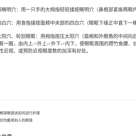
按睛明穴：用一只手的大拇指轻轻揉按睛明穴（鼻根部紧挨两眼
四白穴：用食指揉按面颊中央部的四白穴（眼眶下缘正中直下一
太阳穴、轮刮眼眶：用拇指按压太阳穴（眉梢和外眼角的中间向
眶一圈，由内上
->
外上
->
外下
->
内下，使眼眶周围的攒竹鱼腰、
性近视、或预防近视眼度数的加深有好处。
源自：《中
框架眼镜该如何进行护理
切勿戴用别人的眼镜