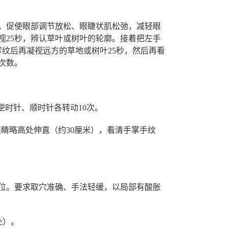
，促使眼部调节放松、眼睫状肌松弛，减轻眼
视
25
秒，辨认草叶或树叶的轮廓。接着把左手
掌纹后再凝视远方的草地或树叶
25
秒，然后再看
次数。
逆时针、顺时针各转动
10
次。
眼睛略高处伸直（约
30
厘米），看清手掌手纹
位。要求取穴准确、手法轻缓，以局部有酸胀
处）。