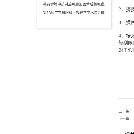
补肾健脾中药对后巩膜加固术后兔巩膜重塑的影响
2
．挤
第13届广东省眼科／视光学学术年会圆满结束
3
．揉
4
．按
轻刮眼
对于假
上一篇：
下一篇：