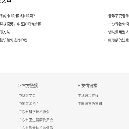
关文章
品的“护眼”模式护眼吗？
音乐节变音乐
课视疲劳，中医护眼有妙招
一分钟教你
眼方法
切勿戴用别
镜该如何进行护理
红眼病的注
> 官方链接
+ 友情链接
中华医学会
中华眼科在线
中国医师协会
中国防盲治盲网
广东省科学技术协会
广东省卫生健康委员会
广东省质量技术监督局