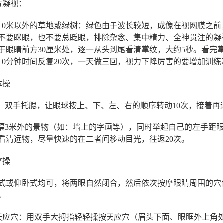
方凝视：
10
米以外的草地或绿树：绿色由于波长较短，成像在视网膜之前
不要眯眼，也不要总眨眼，排除杂念、集中精力、全神贯注的凝
于眼睛前方
30
厘米处，逐一从头到尾看清掌纹，大约
5
秒。看完
10
分钟时间反复
20
次，一天做三回，视力下降厉害的要增加训练
体操
：双手托腮，让眼球按上、下、左、右的顺序转动
10
次，接着再
幅
3
米外的景物（如：墙上的字画等），同时举起自己的左手距
看清远物，尽量快速的在二者间移动目光，往返
20
次。
拿操
式或仰卧式均可，将两眼自然闭合，然后依次按摩眼睛周围的穴
。
天应穴：用双手大拇指轻轻揉按天应穴（眉头下面、眼眶外上角