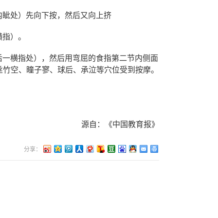
内眦处）先向下按，然后又向上挤
横指）。
后一横指处），然后用弯屈的食指第二节内侧面
丝竹空、瞳子寥、球后、承泣等穴位受到按摩。
国教育报》
分享：