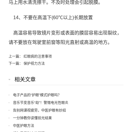
马上用水清洗擦干。不及时处理会引起脱膜。
14、不要在高温下(60℃以上)长期放置
高温容易导致镜片变形或表面的膜层容易出现裂纹，
请不要放在驾驶室前窗等阳光直射或高温的地方。
上一篇：
红眼病的注意事项
下一篇：
保护视力方法
相关文章
电子产品的“护眼”模式护眼吗？
音乐节变音乐“劫”！警惕电光性眼炎
告别网课视疲劳，中医护眼有妙招
一分钟教你读懂验光结果
中医护眼方法