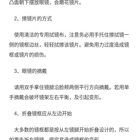
凸面朝下摆放眼镜，会磨花镜片。
2、擦镜片的方式
使用清洁的专用拭镜布，注意务必用手托住擦拭镜一
侧的镜框边丝，轻轻拭擦该镜片。避免用力过度造成镜
框或镜片的损伤。
3、眼镜的摘戴
请用双手拿住镜腿沿脸颊两侧平行方向摘戴。若用单
手摘戴会破坏镜架左右平衡，及引起变形。
4、折叠镜框应从左边开始
大多数的镜框都是按从左镜腿开始折叠设计的，所以
如果先折右镜腿，很容易造成镜框的变形。