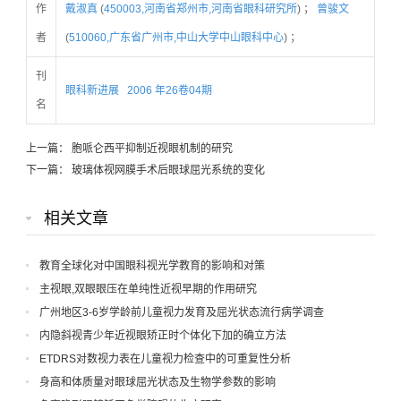
作
戴淑真
(
450003,河南省郑州市,河南省眼科研究所
) ；
曾骏文
者
(
510060,广东省广州市,中山大学中山眼科中心
) ；
刊
眼科新进展
2006 年26卷04期
名
上一篇：
胞哌仑西平抑制近视眼机制的研究
下一篇：
玻璃体视网膜手术后眼球屈光系统的变化
相关文章
教育全球化对中国眼科视光学教育的影响和对策
主视眼,双眼眼压在单纯性近视早期的作用研究
广州地区3-6岁学龄前儿童视力发育及屈光状态流行病学调查
内隐斜视青少年近视眼矫正时个体化下加的确立方法
ETDRS对数视力表在儿童视力检查中的可重复性分析
身高和体质量对眼球屈光状态及生物学参数的影响