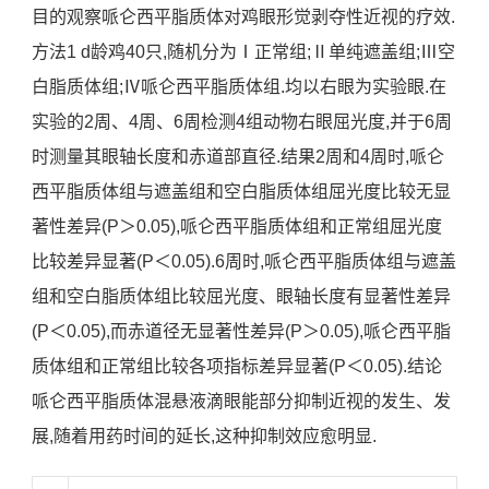
目的观察哌仑西平脂质体对鸡眼形觉剥夺性近视的疗效.
方法1 d龄鸡40只,随机分为Ⅰ正常组;Ⅱ单纯遮盖组;Ⅲ空
白脂质体组;Ⅳ哌仑西平脂质体组.均以右眼为实验眼.在
实验的2周、4周、6周检测4组动物右眼屈光度,并于6周
时测量其眼轴长度和赤道部直径.结果2周和4周时,哌仑
西平脂质体组与遮盖组和空白脂质体组屈光度比较无显
著性差异(P＞0.05),哌仑西平脂质体组和正常组屈光度
比较差异显著(P＜0.05).6周时,哌仑西平脂质体组与遮盖
组和空白脂质体组比较屈光度、眼轴长度有显著性差异
(P＜0.05),而赤道径无显著性差异(P＞0.05),哌仑西平脂
质体组和正常组比较各项指标差异显著(P＜0.05).结论
哌仑西平脂质体混悬液滴眼能部分抑制近视的发生、发
展,随着用药时间的延长,这种抑制效应愈明显.